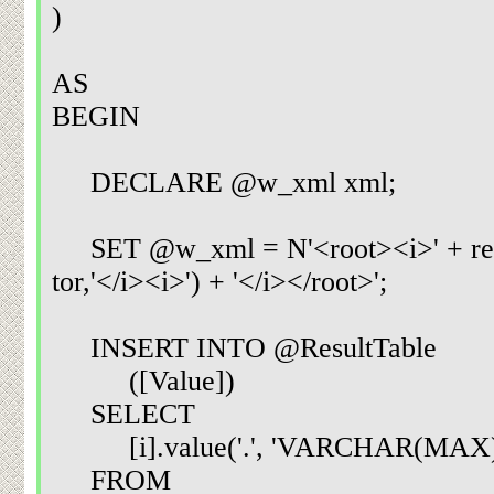
)
AS
BEGIN
DECLARE @w_xml xml;
SET @w_xml = N'<root><i>' + rep
tor,'</i><i>') + '</i></root>';
INSERT INTO @ResultTable
([Value])
SELECT
[i].value('.', 'VARCHAR(MAX)'
FROM