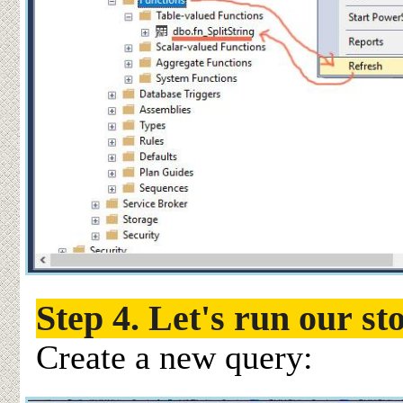
Step 4. Let's run our st
Create a new query: