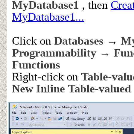
MyDatabase1
, then
Crea
MyDatabase1...
Click on
Databases
→
My
Programmability → Func
Functions
Right-click on
Table-valu
New Inline Table-valued 