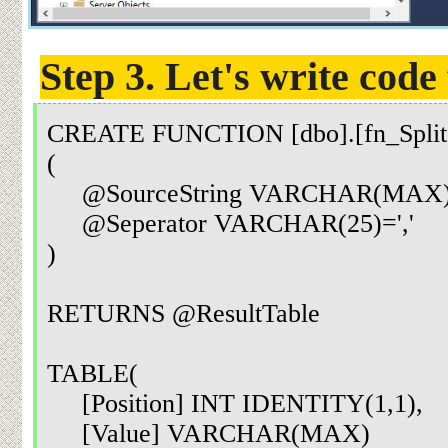
Step 3. Let's write code
CREATE FUNCTION [dbo].[fn_Split
(
@SourceString VARCHAR(MAX
@Seperator VARCHAR(25)=','
)
RETURNS @ResultTable
TABLE(
[Position] INT IDENTITY(1,1),
[Value] VARCHAR(MAX)