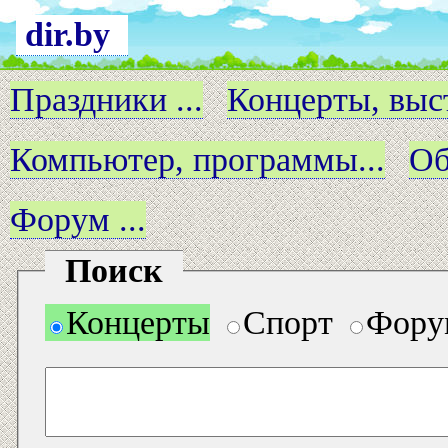
dir.by
Праздники ...
Концерты, выст
Компьютер, программы...
Об
Форум ...
Поиск
Концерты
Спорт
Фору