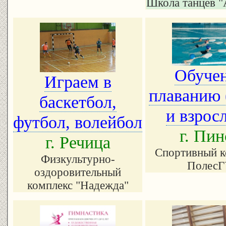
Школа танцев "A
Обуче
Играем в
плаванию 
баскетбол,
и взрос
футбол, волейбол
г. Пин
г. Речица
Спортивный к
Физкультурно-
Полес
оздоровительный
комплекс "Надежда"