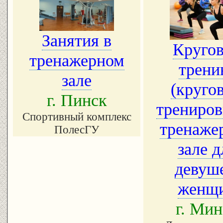
Занятия в
Круго
тренажерном
трени
зале
(круго
г. Пинск
трениров
Спортивный комплекс
тренаже
ПолесГУ
зале д
девуш
женщ
г. Мин