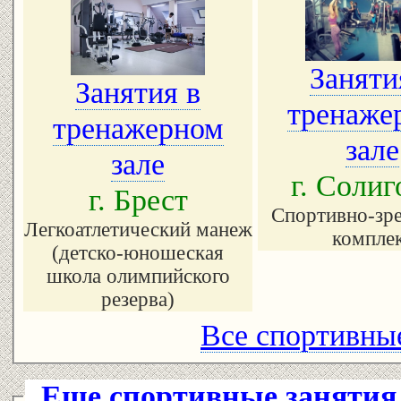
Заняти
Занятия в
тренаже
тренажерном
зале
зале
г. Солиг
г. Брест
Спортивно-зр
Легкоатлетический манеж
компле
(детско-юношеская
школа олимпийского
резерва)
Все спортивные
Еще спортивные занятия