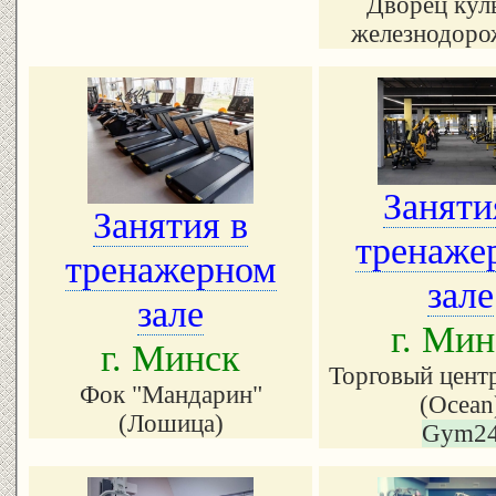
Дворец кул
железнодоро
Заняти
Занятия в
тренаже
тренажерном
зале
зале
г. Мин
г. Минск
Торговый цент
Фок "Мандарин"
(Ocean
(Лошица)
Gym2