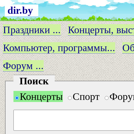
dir.by
Праздники ...
Концерты, выст
Компьютер, программы...
Об
Форум ...
Поиск
Концерты
Спорт
Фору