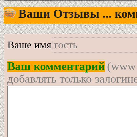
Ваши Отзывы ... комм
Вашe имя
Ваш комментарий
(www 
добавлять только залогин