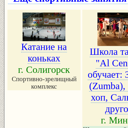
Катание на
Школа т
коньках
"Al Cen
г. Солигорск
обучает: 
Спортивно-зрелищный
(Zumba),
комплекс
хоп, Сал
друго
г. Мин