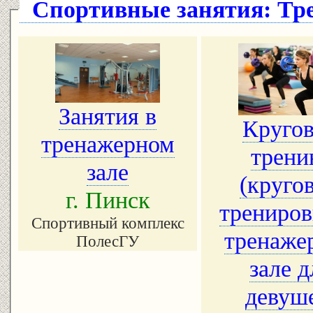
Спортивные занятия: Тр
Занятия в
Круго
тренажерном
трени
зале
(круго
г. Пинск
трениров
Спортивный комплекс
тренаже
ПолесГУ
зале д
девуш