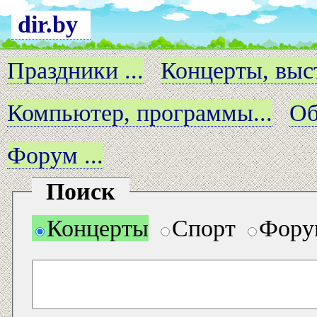
dir.by
Праздники ...
Концерты, выст
Компьютер, программы...
Об
Форум ...
Поиск
Концерты
Спорт
Фору