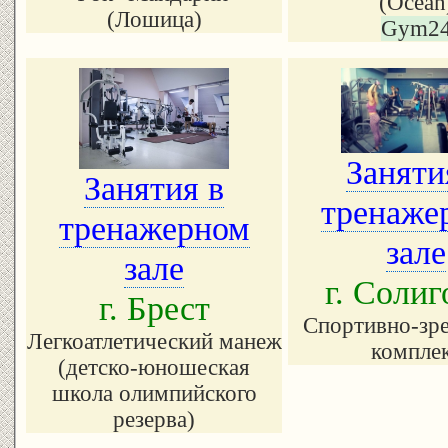
(Ocean
(Лошица)
Gym2
Заняти
Занятия в
тренаже
тренажерном
зале
зале
г. Солиг
г. Брест
Спортивно-зр
Легкоатлетический манеж
компле
(детско-юношеская
школа олимпийского
резерва)