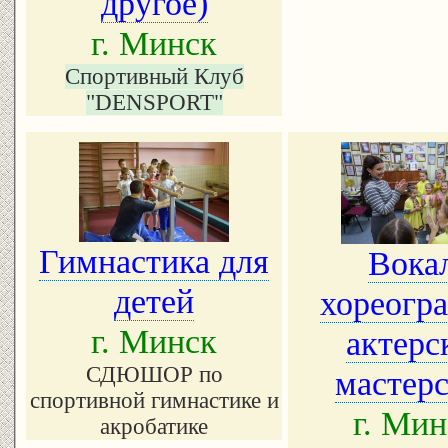
другое)
г. Минск
Спортивный Клуб
"DENSPORT"
Гимнастика для
Вока
детей
хореогр
г. Минск
актерс
СДЮШОР по
мастер
спортивной гимнастике и
г. Мин
акробатике