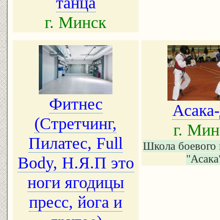
танца
г. Минск
Фитнес
Асака
(Стретчинг,
г. Мин
Пилатес, Full
Школа боевого 
"Асака
Body, Н.Я.П это
ноги ягодицы
пресс, йога и