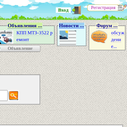
Регистрация
Вход
Объявления ...
Новости ...
Форум ...
КПП МТЗ-3522 р
обсуж
емонт
дени
е...
Объявление