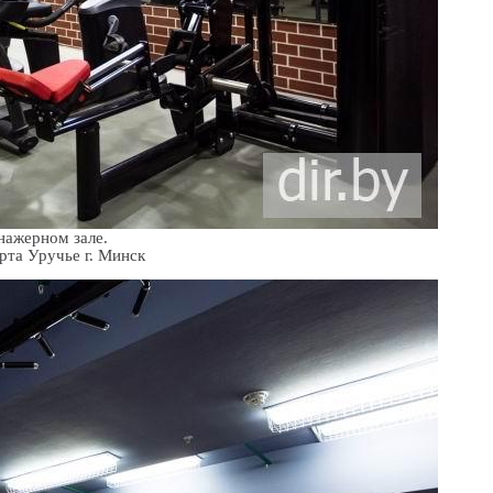
нажерном зале.
Место: Дворец спорта Уручье г. Минск