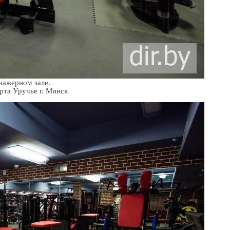
нажерном зале.
Место: Дворец спорта Уручье г. Минск