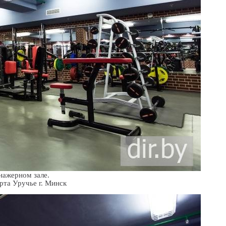
нажерном зале.
Место: Дворец спорта Уручье г. Минск