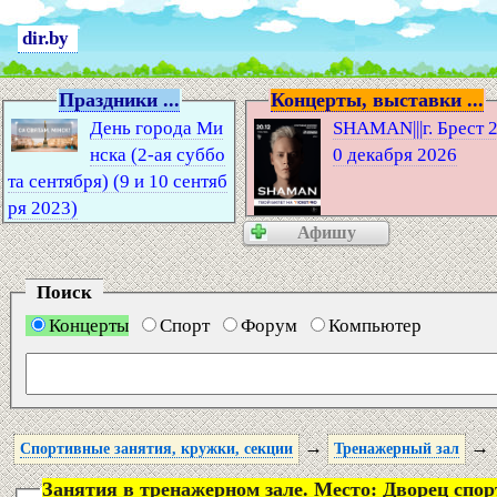
dir.by
Праздники ...
Концерты, выставки ...
День города Ми
SHAMAN|||г. Брест 
нска (2-ая суббо
0 декабря 2026
та сентября) (9 и 10 сентяб
ря 2023)
Афишу
Поиск
Концерты
Спорт
Форум
Компьютер
→
→
Спортивные занятия, кружки, секции
Тренажерный зал