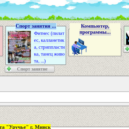
Спорт занятия ...
Компьютер,
программы...
2
Фитнес (пилат
ес, калланетик
а, стриппласти
ка, танец живо
та, ...)
Спорт занятие
Занятия в тренажерном зале. Место: Дворец спорта "Уручье" г. Минск