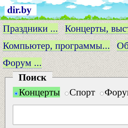
dir.by
Праздники ...
Концерты, выст
Компьютер, программы...
Об
Форум ...
Поиск
Концерты
Спорт
Фору