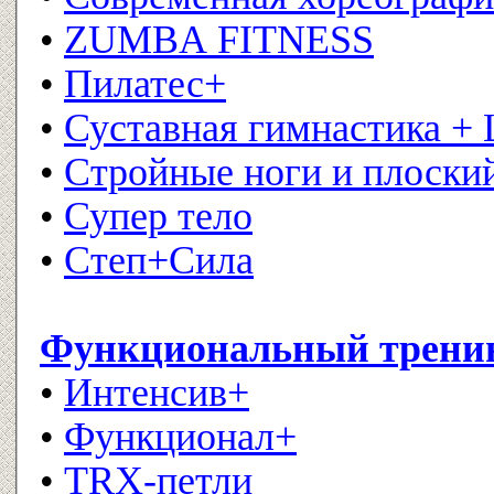
•
ZUMBA FITNESS
•
Пилатес+
•
Суставная гимнастика +
•
Стройные ноги и плоски
•
Супер тело
•
Степ+Сила
Функциональный тренинг
•
Интенсив+
•
Функционал+
•
TRX-петли