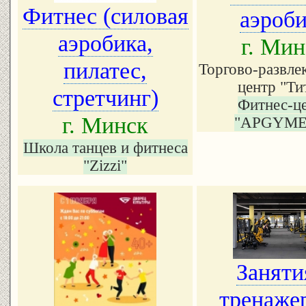
Фитнес (силовая
аэроб
аэробика,
г. Мин
пилатес,
Торгово-развле
центр "Ти
стретчинг)
Фитнес-ц
г. Минск
"АРGYMЕ
Школа танцев и фитнеса
"Zizzi"
Заняти
тренаже