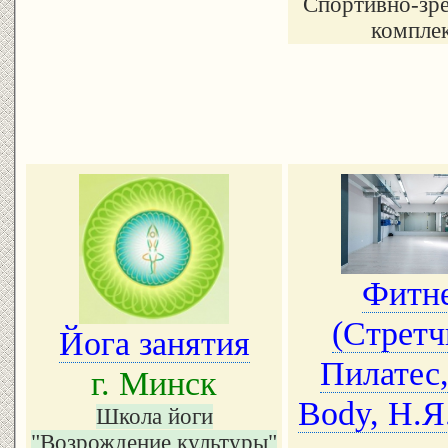
Спортивно-зр
компле
Фитн
(Стретч
Йога занятия
Пилатес,
г. Минск
Body, Н.Я
Школа йоги
"Возрождение культуры"