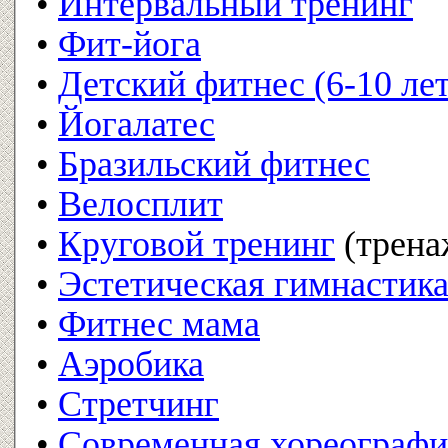
•
Интервальный тренинг
•
Фит-йога
•
Детский фитнес (6-10 лет
•
Йогалатес
•
Бразильский фитнес
•
Велосплит
•
Круговой тренинг
(трена
•
Эстетическая гимнастика
•
Фитнес мама
•
Аэробика
•
Стретчинг
•
Современная хореографи