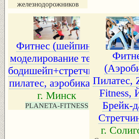
железнодорожников
Фитнес (шейпинг,
Фитн
моделирование тела,
(Аэроби
бодишейп+стретчинг,
Пилатес,
пилатес, аэробика ...)
Fitness, 
г. Минск
Брейк-д
PLANETA-FITNESS
г. Солиг