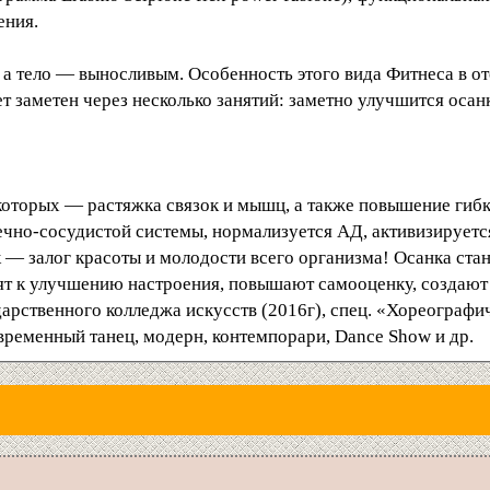
ления.
, а тело — выносливым. Особенность этого вида Фитнеса в о
 заметен через несколько занятий: заметно улучшится осан
оторых — растяжка связок и мышц, а также повышение гибко
чно-сосудистой системы, нормализуется АД, активизируется
 — залог красоты и молодости всего организма! Осанка стан
дят к улучшению настроения, повышают самооценку, создаю
рственного колледжа искусств (2016г), спец. «Хореографич
овременный танец, модерн, контемпорари, Dance Show и др.