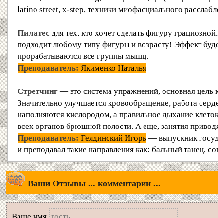
latino street, x-step, техники миофасциального расслаб
Пилатес
для тех, кто хочет сделать фигуру грациозной
подходит любому типу фигуры и возрасту! Эффект будет
прорабатываются все группы мышц.
Преподаватель:
Якименко Наталья
Стретчинг
— это система упражнений, основная цель к
Значительно улучшается кровообращение, работа серде
наполняются кислородом, а правильное дыхание клеток
всех органов брюшной полости. А еще, занятия приво
Преподаватель:
Гелдинский Игорь
— выпускник госуда
и преподавал такие направления как: бальный танец, с
Ваши Отзывы ... комментарии ...
Вашe имя