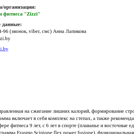
а/организации:
 фитнеса "Zizzi"
 данные:
(+375 29) 256-14-96 (звонок, viber, смс) Анна Лапикова
zi.by
zi.by
равленная на сжигание лишних калорий, формирование строй
мма включает в себя комплекс на степах, а также рекоменд
ре фитнеса 9 лет, с 6 лет в спорте (плаванье и восточные 
программа Erasmo Scipione flex power fusione), функциональная