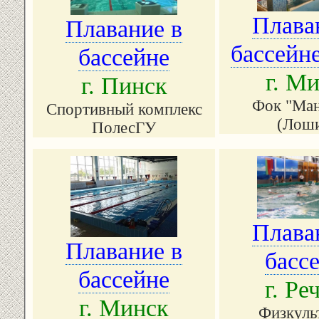
Плава
Плавание в
бассейне
бассейне
г. М
г. Пинск
Фок "Ман
Спортивный комплекс
(Лоши
ПолесГУ
Плава
Плавание в
басс
бассейне
г. Ре
г. Минск
Физкуль