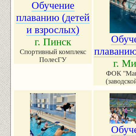
Обучение
плаванию (детей
и взрослых)
Обуч
г. Пинск
плаванию
Спортивный комплекс
ПолесГУ
г. М
ФОК "Ма
(заводско
Обуч