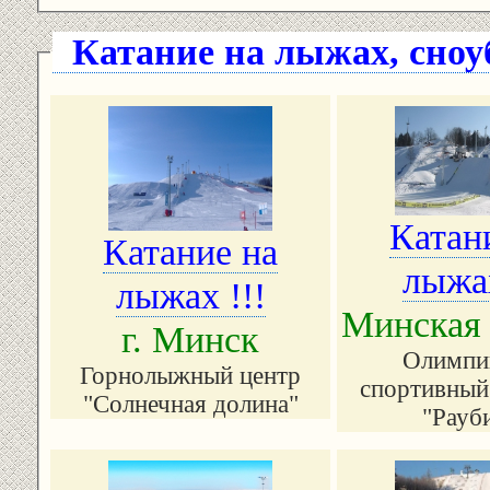
Катание на лыжах, сноу
Катан
Катание на
лыжах
лыжах !!!
Минская 
г. Минск
Олимпи
Горнолыжный центр
спортивный
"Солнечная долина"
"Рауб