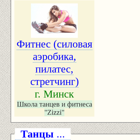
Фитнес (силовая
аэробика,
пилатес,
стретчинг)
г. Минск
Школа танцев и фитнеса
"Zizzi"
Танцы
...