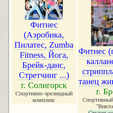
Фитнес
(Аэробика,
Пилатес, Zumba
Фитнес (
Fitness, Йога,
каллан
Брейк-данс,
стриппл
Стретчинг ...)
танец жив
г. Солигорск
г. Б
Спортивно-зрелищный
Спортивный
комплекс
"Викто
Студия эс