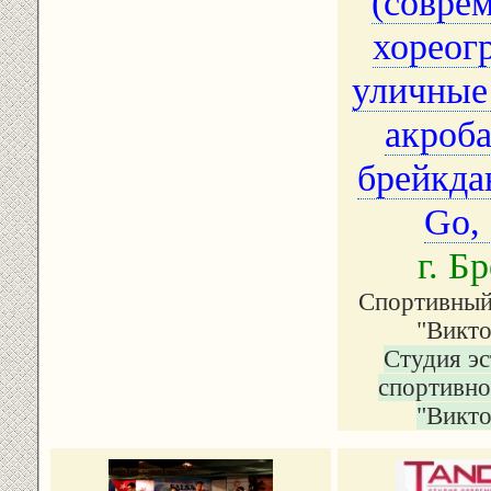
(совре
хореог
уличные
акроба
брейкданс,
Go, 
г. Б
Спортивный
"Викто
Студия эс
спортивно
"Викто