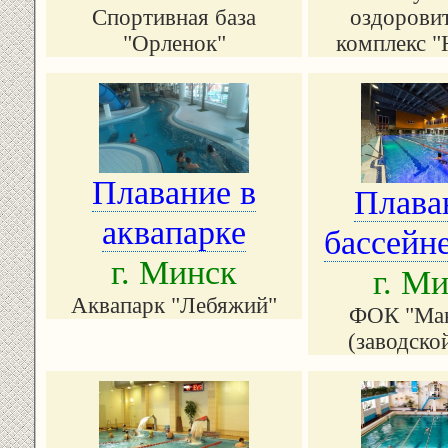
оздорови
Спортивная база
комплекс "
"Орленок"
Плавание в
Плава
аквапарке
бассейне
г. Минск
г. М
Аквапарк "Лебяжий"
ФОК "Ма
(заводско