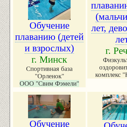
плавани
(мальчи
Обучение
лет, дев
плаванию (детей
ле
и взрослых)
г. Ре
г. Минск
Физкуль
оздорови
Спортивная база
комплекс "
"Орленок"
ООО "Свим Фэмели"
Обучение
Обуч