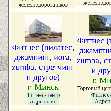
железнодо
железнодорожников
Фитнес (
Фитнес (пилатес,
джампинг
джампинг, йога,
zumba, с
zumba, стретчинг
и дру
и другое)
г. М
г. Минск
Торговый цен
Фитнес-
Фитнес-центр
"Адрен
"Адреналин"