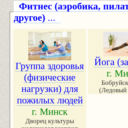
Фитнес (аэробика, пилат
другое)
...
Йога (з
Группа здоровья
г. М
(физические
Бобруйск
нагрузки) для
(Ледовый 
пожилых людей
г. Минск
Дворец культуры