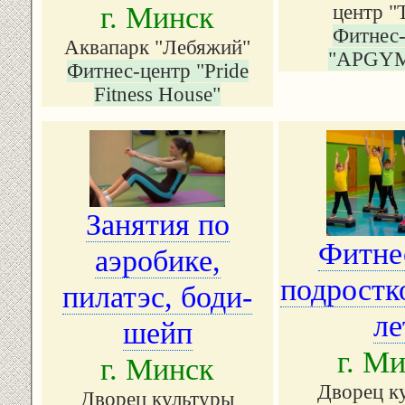
центр "
г. Минск
Фитнес-
Аквапарк "Лебяжий"
"АРGY
Фитнес-центр "Pride
Fitness House"
Занятия по
Фитне
аэробике,
подростк
пилатэс, боди-
ле
шейп
г. М
г. Минск
Дворец к
Дворец культуры