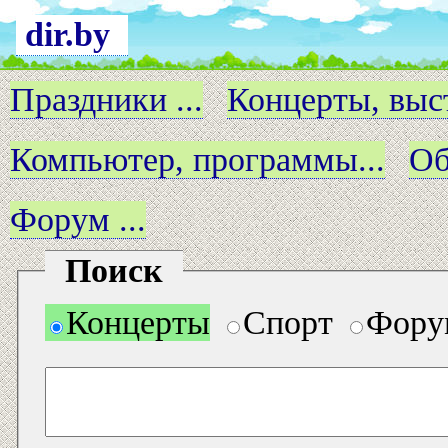
dir.by
Праздники ...
Концерты, выст
Компьютер, программы...
Об
Форум ...
Поиск
Концерты
Спорт
Фору