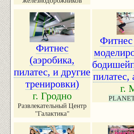
железнодорожников
Фитнес
Фитнес
моделиро
(аэробика,
бодишейп
пилатес, и другие
тренировки)
г.
г. Гродно
PLANET
Развлекательный Центр
"Галактика"