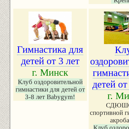
"Кре
Гимнастика для
Кл
детей от 3 лет
оздорови
г. Минск
гимнаст
Клуб оздоровительной
детей от
гимнастики для детей от
г. М
3-8 лет Babygym!
СДЮШО
спортивной г
акроба
Клуб оздоро