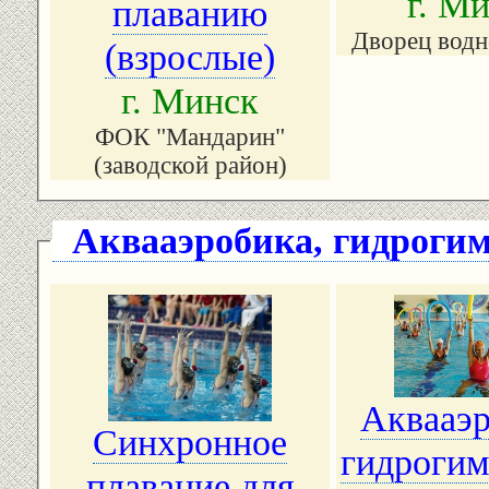
г. М
плаванию
Дворец водн
(взрослые)
г. Минск
ФОК "Мандарин"
(заводской район)
Аквааэробика, гидроги
Аквааэр
Синхронное
гидрогим
плавание для