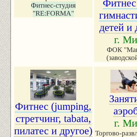
Фитнес
Фитнес-студия
гимнаст
"RE:FORMA"
детей и 
г. М
ФОК "Ма
(заводско
Занят
Фитнес (jumping,
аэро
стретчинг, tabata,
г. М
пилатес и другое)
Торгово-разв