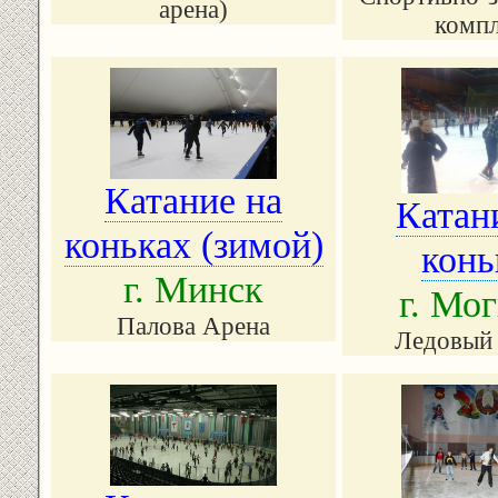
арена)
компл
Катание на
Катан
коньках (зимой)
конь
г. Минск
г. Мо
Палова Арена
Ледовый 