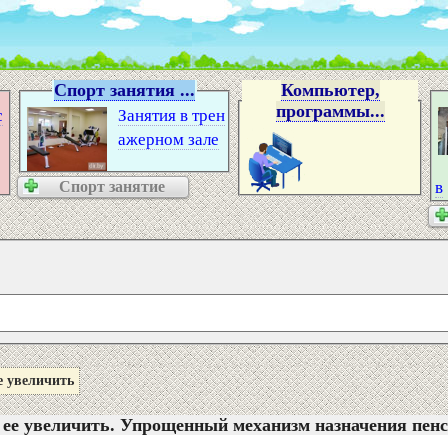
Спорт занятия ...
Компьютер,
программы...
с
Занятия в трен
ажерном зале
Спорт занятие
в
е увеличить
ак ее увеличить. Упрощенный механизм назначения пен