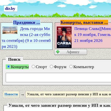
dir.by
Праздники ...
Концерты, выставки ...
День города Ми
Певица Слава|||Мин
нска (2-ая суббо
к 19 ноября, Гомель
та сентября) (9 и 10 сентяб
21 ноября 2026
ря 2023)
Афишу
Поиск
Концерты
Спорт
Форум
Компьютер
→
Новости
Узнали, от чего зависит размер пенсии у ИП и как е
Узнали, от чего зависит размер пенсии у ИП и к