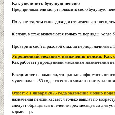
Как увеличить будущую пенсию
Предприниматели могут повысить свою будущую пен
Получается, чем выше доход и отчисления от него, т
К слову, в стаж включаются только те периоды, когд
Проверить свой страховой стаж за период, начиная с
Упрощенный механизм назначения пенсии. Как 
Как работает
упрощенный механизм назначения пе
В ведомстве напомнили, что
раньше оформить пенси
мужчинам - в 63 года,
то есть в момент наступлени
Ответ: с 1 января 2025 года заявление можно пода
назначения пенсий касается только выплат по возраст
следует обращаться в течение трех месяцев со дня ус
кормильца.