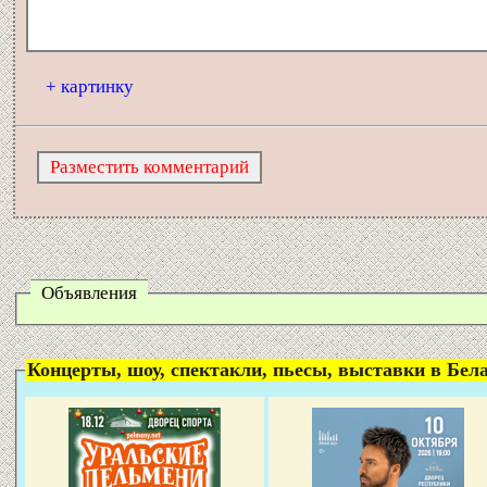
+ картинку
Объявления
Концерты, шоу, спектакли, пьесы, выставки в Белар