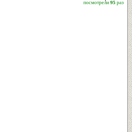
посмотрели
95
раз