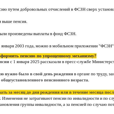
сию путем добровольных отчислений в ФСЗН сверх устано
ем выше пенсия.
а были произведены выплаты в фонд ФСЗН.
 1 января 2003 года, можно в мобильном приложении "ФСЗН
оформить пенсию по упрощенному механизму?
нсии
с 1 января 2025 рассказали в пресс-службе Министерс
ю нужно было в свой день рождения
в органе по труду, за
я общеустановленного пенсионного возраста
.
вать за месяц до дня рождения или в течение месяца посл
у. Изменения не затрагивают пенсии по инвалидности и по с
тановления группы инвалидности, а за пенсией по случаю пот