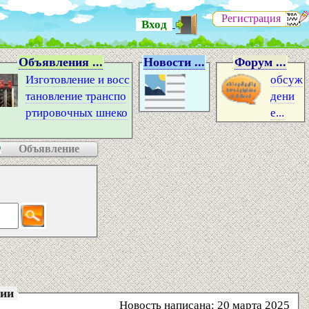
Регистрация
Вход
Объявления ...
Новости ...
Форум ...
Изготовление и восс
обсуж
тановление транспо
дени
ртировочных шнеко
е...
Объявление
сии
Новость написана: 20 марта 2025