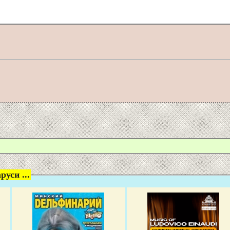
уси ...