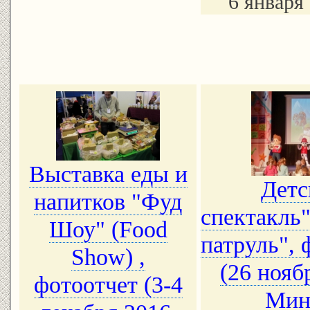
6 января
Выставка еды и
Детс
напитков "Фуд
спектакль
Шоу" (Food
патруль", 
Show) ,
(26 нояб
фотоотчет (3-4
Мин