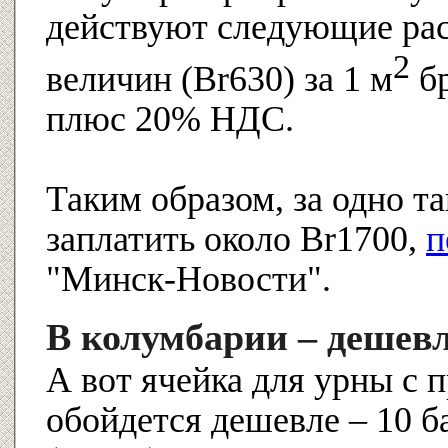
действуют следующие рас
2
величин (Br630) за 1 м
бр
плюс 20% НДС.
Таким образом, за одно т
заплатить около Br1700,
п
"Минск-Новости".
В колумбарии – дешев
А вот ячейка для урны с 
обойдется дешевле – 10 б