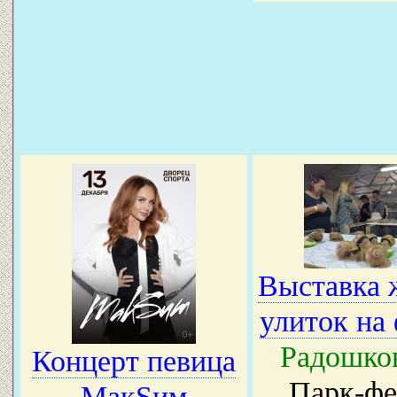
Выставка 
улиток на
Радошко
Концерт певица
Парк-фе
МакSим