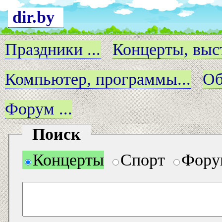
dir.by
Праздники ...
Концерты, выст
Компьютер, программы...
Об
Форум ...
Поиск
Концерты
Спорт
Фору