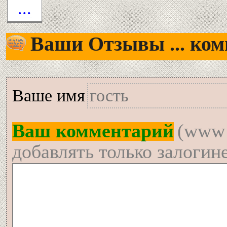
...
Ваши Отзывы ... комм
Вашe имя
Ваш комментарий
(www 
добавлять только залогин