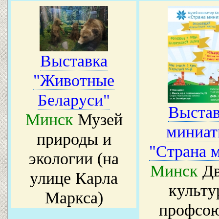
Выставка
"Животные
Беларуси"
Выстав
Минск
Музей
миниа
природы и
"Страна 
экологии (на
Минск
Дв
улице Карла
культу
Маркса)
профсо