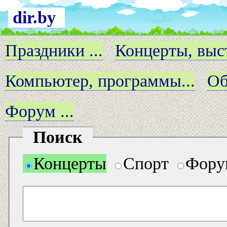
dir.by
Праздники ...
Концерты, выст
Компьютер, программы...
Об
Форум ...
Поиск
Концерты
Спорт
Фору