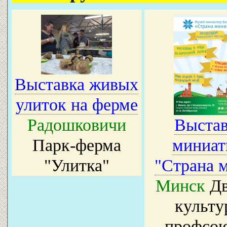
Выставка живых
улиток на ферме
Радошковичи
Выстав
Парк-ферма
миниа
"Улитка"
"Страна 
Минск
Дв
культу
профсо