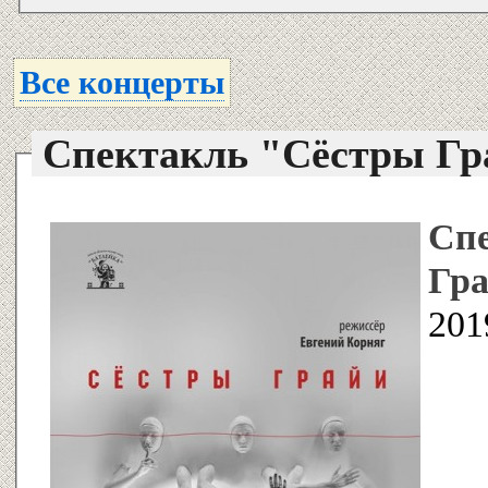
Все концерты
Спектакль "Сёстры Г
Сп
Гр
201