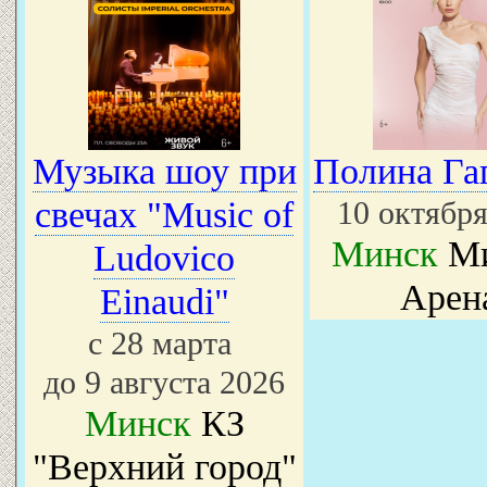
Музыка шоу при
Полина Га
свечах "Music of
10 октября
Минск
Ми
Ludovico
Арен
Einaudi"
с 28 марта
до 9 августа 2026
Минск
КЗ
"Верхний город"