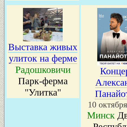
Выставка живых
улиток на ферме
Радошковичи
Конце
Парк-ферма
Алекса
"Улитка"
Панайо
10 октября
Минск
Дв
Республ