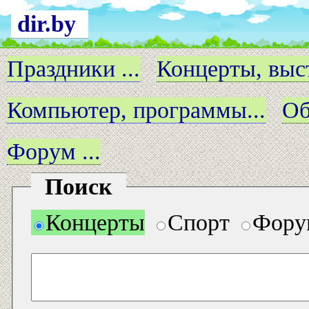
dir.by
Праздники ...
Концерты, выст
Компьютер, программы...
Об
Форум ...
Поиск
Концерты
Спорт
Фору