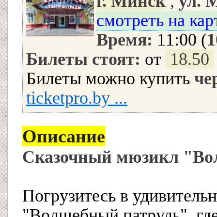
г. Минск
,
ул. 
смотреть на кар
Время:
11:00 (
1
Билеты стоят:
от
18.50
Билеты можно купить
че
ticketpro.by ...
Описание
Сказочный мюзикл "Во
Погрузитесь в удивитель
"Волшебный патруль", гд