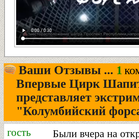
Ваши Отзывы ...
1
ко
Впервые Цирк Шапито
представляет экстри
"Колумбийский форс
гость
Были вчера на откр