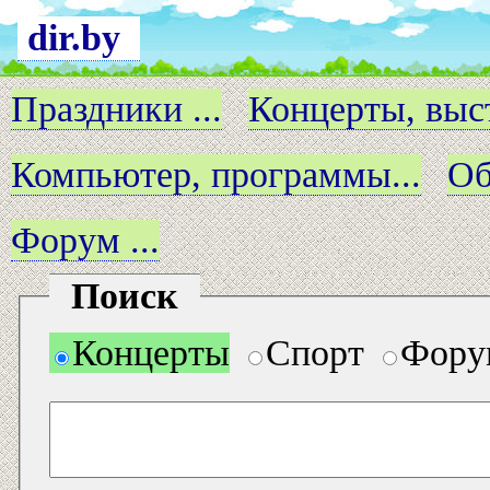
dir.by
Праздники ...
Концерты, выст
Компьютер, программы...
Об
Форум ...
Поиск
Концерты
Спорт
Фору