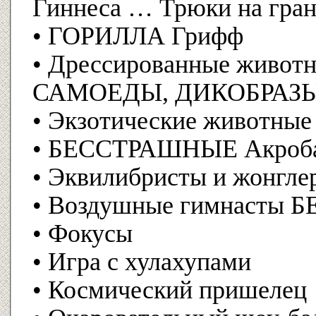
Гиннеса … Трюки на гран
• ГОРИЛЛА Грифф
• Дрессированные живот
САМОЕДЫ, ДИКОБРАЗЫ,
• Экзотические животны
• БЕССТРАШНЫЕ Акроба
• Эквилибристы и жонгл
• Воздушные гимнасты
• Фокусы
• Игра с хулахупами
• Космический пришелец