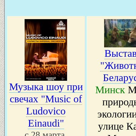
Выстав
"Живот
Белару
Музыка шоу при
Минск
М
свечах "Music of
природ
Ludovico
экологии
Einaudi"
улице К
с 28 марта