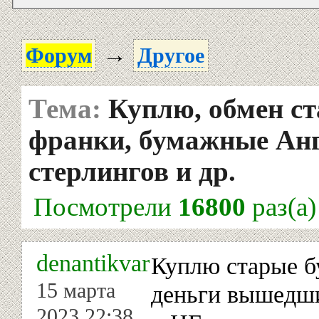
→
Форум
Другое
Тема:
Куплю, обмен с
франки, бумажные Ан
стерлингов и др.
Посмотрели
16800
раз(а)
denantikvar
Куплю старые 
15 марта
деньги вышедши
2023 22:38