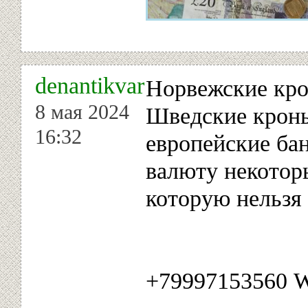
denantikvar
Норвежские кро
8 мая 2024
Шведские крон
16:32
европейские ба
валюту некотор
которую нельзя 
+79997153560 W