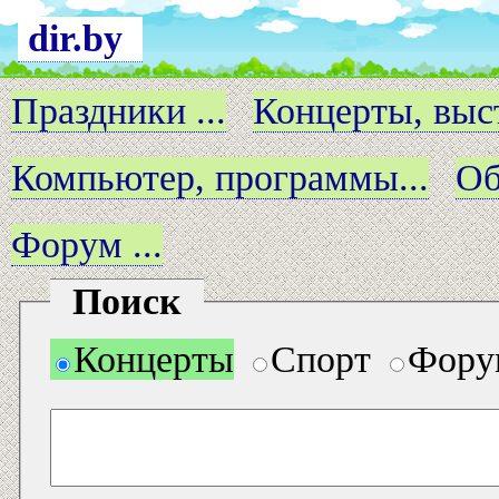
dir.by
Праздники ...
Концерты, выст
Компьютер, программы...
Об
Форум ...
Поиск
Концерты
Спорт
Фору