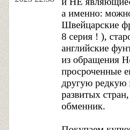
и НЕ являющиес
а именно: можн
Швейцарские фр
8 серия ! ), ст
английские фун
из обращения Н
просроченные е
другую редкую 
развитых стран,
обменник.
Покупаем купю