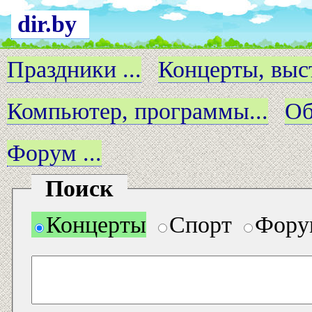
dir.by
Праздники ...
Концерты, выст
Компьютер, программы...
Об
Форум ...
Поиск
Концерты
Спорт
Фору