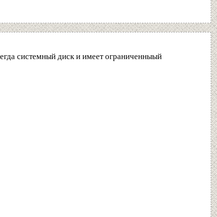
сегда системный диск и имеет ограниченныый