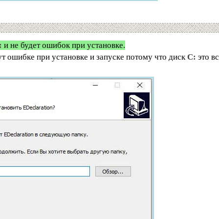
:
и не будет ошибок при установке.
т ошибке при установке и запуске потому что диск
C:
это в