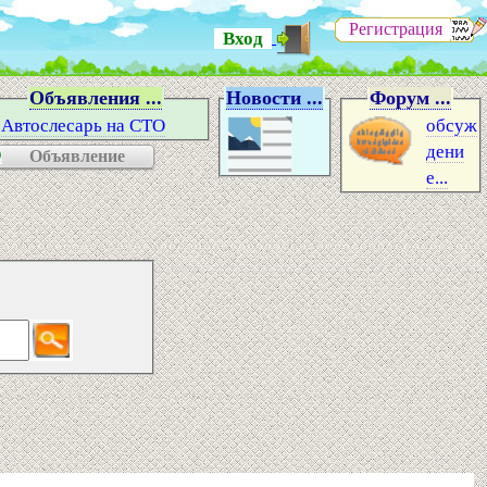
Регистрация
Вход
Объявления ...
Новости ...
Форум ...
Автослесарь на СТО
обсуж
дени
Объявление
е...