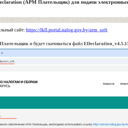
Declaration (АРМ Плательщик) для подачи электронны
льный сайт:
https://lkfl.portal.nalog.gov.by/arm_soft
Плательщик
и будет скачиваться файл
EDeclaration_v4.5.1