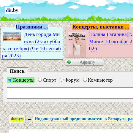
dir.by
Праздники ...
Концерты, выставки ...
День города Ми
Полина Гагарина|||г.
нска (2-ая суббо
Минск 10 октября 2
та сентября) (9 и 10 сентяб
026
ря 2023)
Афишу
Поиск
Концерты
Спорт
Форум
Компьютер
→
Форум
Индивидуальный предприниматель в Беларуси, раб