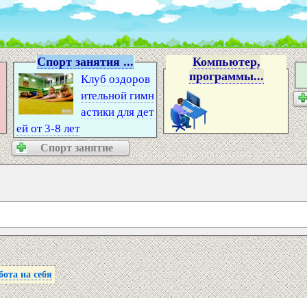
Спорт занятия ...
Компьютер,
программы...
Клуб оздоров
ительной гимн
астики для дет
ей от 3-8 лет
Спорт занятие
ота на себя