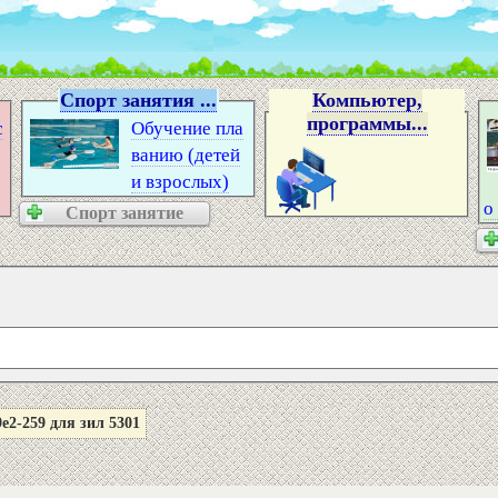
Спорт занятия ...
Компьютер,
программы...
с
Обучение пла
ванию (детей
и взрослых)
о
Спорт занятие
2-259 для зил 5301