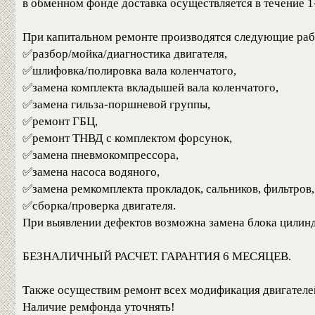
в обменном фонде доставка осуществляется в течение 1
При капитальном ремонте производятся следующие раб
✅разбор/мойка/диагностика двигателя,
✅шлифовка/полировка вала коленчатого,
✅замена комплекта вкладышей вала коленчатого,
✅замена гильза-поршневой группы,
✅ремонт ГБЦ,
✅ремонт ТНВД с комплектом форсунок,
✅замена пневмокомпрессора,
✅замена насоса водяного,
✅замена ремкомплекта прокладок, сальников, фильтров,
✅сборка/проверка двигателя.
При выявлении дефектов возможна замена блока цилиндр
БЕЗНАЛИЧНЫЙ РАСЧЕТ. ГАРАНТИЯ 6 МЕСЯЦЕВ.
Также осуществим ремонт всех модификация двигателей
Наличие ремфонда уточнять!