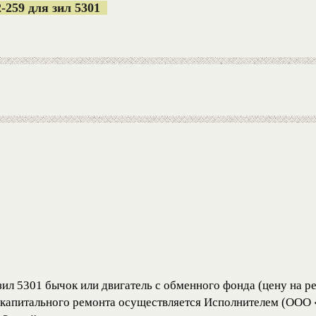
-259 для зил 5301
ил 5301 бычок или двигатель с обменного фонда (цену на р
сле капитального ремонта осуществляется Исполнителем (О