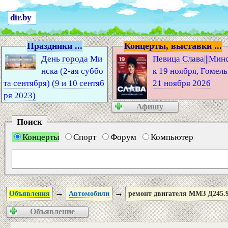
dir.by
Праздники ...
Концерты, выставки ...
День города Ми
Певица Слава|||Мин
нска (2-ая суббо
к 19 ноября, Гомель
та сентября) (9 и 10 сентяб
21 ноября 2026
ря 2023)
Афишу
Поиск
Концерты
Спорт
Форум
Компьютер
→
→
Объявления
Автомобили
ремонт двигателя ММЗ Д245.9е
Объявление