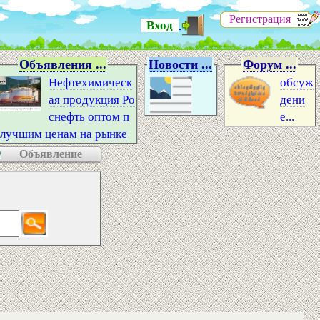
Регистрация
Вход
Объявления ...
Новости ...
Форум ...
Нефтехимическ
обсуж
ая продукция Ро
дени
снефть оптом п
е...
 лучшим ценам на рынке
Объявление