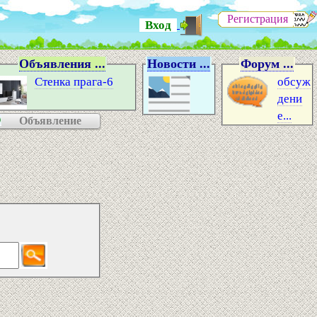
Регистрация
Вход
Объявления ...
Новости ...
Форум ...
Стенка прага-6
обсуж
дени
е...
Объявление