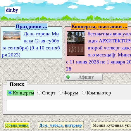
dir.by
Праздники ...
Концерты, выставки ...
День города Ми
бесплатная консуль
нска (2-ая суббо
ация АРХИТЕКТОР
та сентября) (9 и 10 сентяб
второй четверг каж
ря 2023)
ого месяца|||г. Минс
с 11 июня 2026 по 1 января 2
28
Афишу
Поиск
Концерты
Спорт
Форум
Компьютер
→
→
Объявления
Дом, мебель, интерьер
Мойка кухонная угл