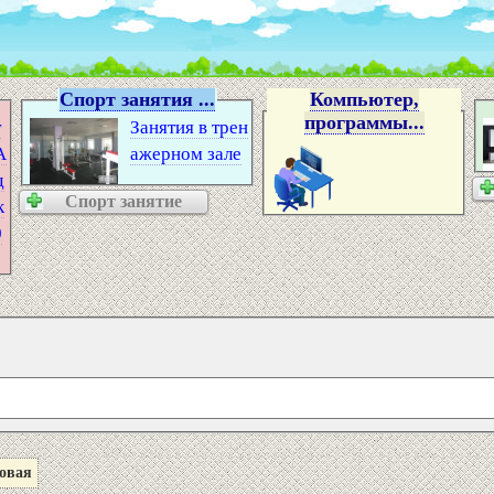
Спорт занятия ...
Компьютер,
программы...
т
Занятия в трен
А
ажерном зале
д
Спорт занятие
к
0
овая