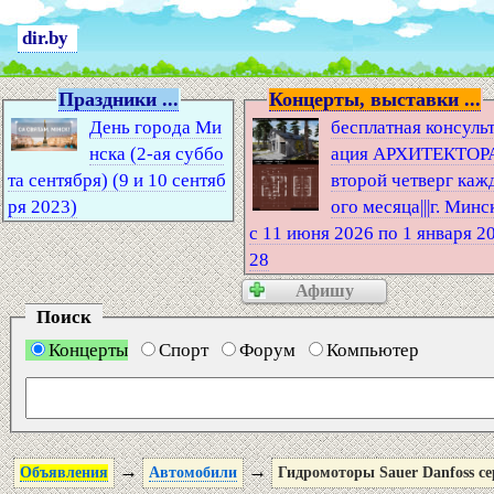
dir.by
Праздники ...
Концерты, выставки ...
День города Ми
бесплатная консуль
нска (2-ая суббо
ация АРХИТЕКТОР
та сентября) (9 и 10 сентяб
второй четверг каж
ря 2023)
ого месяца|||г. Минс
с 11 июня 2026 по 1 января 2
28
Афишу
Поиск
Концерты
Спорт
Форум
Компьютер
→
→
Объявления
Автомобили
Гидромоторы Sauer Danfoss 