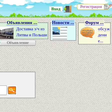
Регистрация
Вход
Объявления ...
Новости ...
Форум ...
Доставка з/ч из
обсуж
Литвы и Польши
дени
е...
Объявление