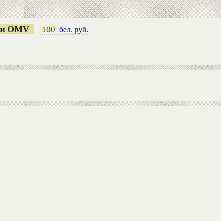
рии OMV
100
бел. руб.