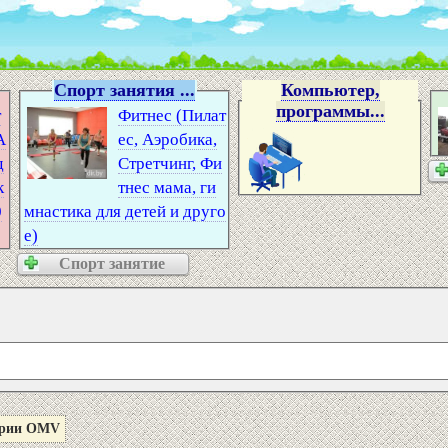
Спорт занятия ...
Компьютер,
программы...
т
Фитнес (Пилат
А
ес, Аэробика,
д
Стретчинг, Фи
к
тнес мама, ги
0
мнастика для детей и друго
е)
Спорт занятие
серии OMV