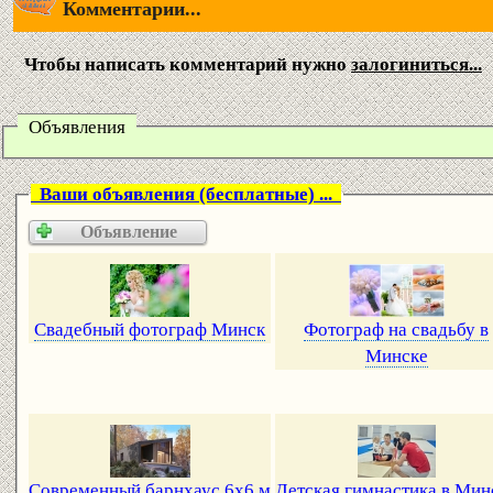
Комментарии...
Чтобы написать комментарий нужно
залогиниться...
Объявления
Ваши объявления (бесплатные) ...
Объявление
Свадебный фотограф Минск
Фотограф на свадьбу в
Минске
Современный барнхаус 6х6 м
Детская гимнастика в Мин