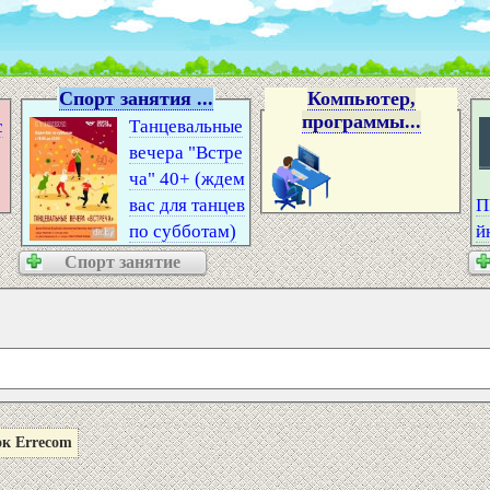
Спорт занятия ...
Компьютер,
программы...
с
Танцевальные
вечера "Встре
ча" 40+ (ждем
вас для танцев
П
по субботам)
й
Спорт занятие
ок Errecom