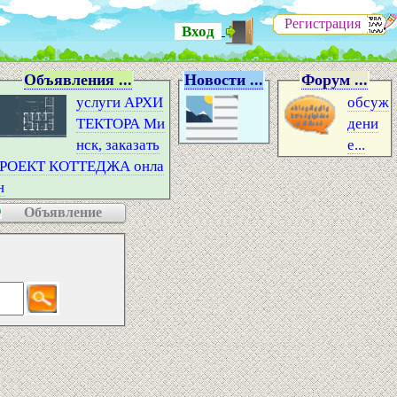
Регистрация
Вход
Объявления ...
Новости ...
Форум ...
услуги АРХИ
обсуж
ТЕКТОРА Ми
дени
нск, заказать
е...
РОЕКТ КОТТЕДЖА онла
н
Объявление