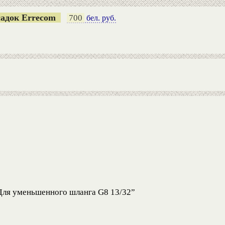
садок Errecom
700
бел. руб.
Для уменьшенного шланга G8 13/32”