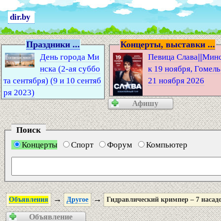
dir.by
Праздники ...
Концерты, выставки ...
День города Ми
Певица Слава|||Мин
нска (2-ая суббо
к 19 ноября, Гомель
та сентября) (9 и 10 сентяб
21 ноября 2026
ря 2023)
Афишу
Поиск
Концерты
Спорт
Форум
Компьютер
→
→
Объявления
Другое
Гидравлический кримпер – 7 насад
Объявление