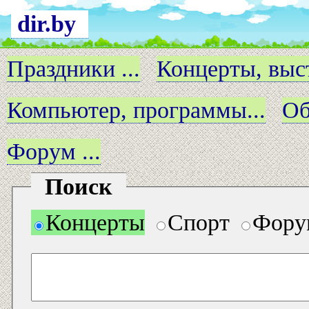
dir.by
Праздники ...
Концерты, выст
Компьютер, программы...
Об
Форум ...
Поиск
Концерты
Спорт
Фору