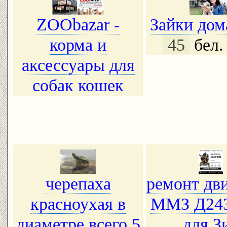
ZOObazar -
Зайки до
корма и
45
бел.
аксессуары для
собак кошек
черепаха
ремонт дви
красноухая в
ММЗ Д243
диаметре всего 5
для З