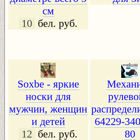
см
10
бел. руб.
Soxbe - яркие
Механ
носки для
рулево
мужчин, женщин
распредел
и детей
64229-34
12
бел. руб.
80