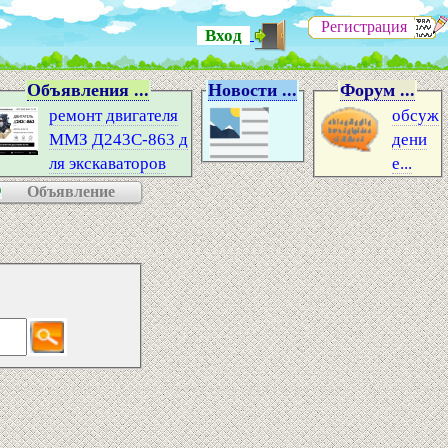
Регистрация
Вход
Объявления ...
Новости ...
Форум ...
ремонт двигателя
обсуж
ММЗ Д243С-863 д
дени
ля экскаваторов
е...
Объявление