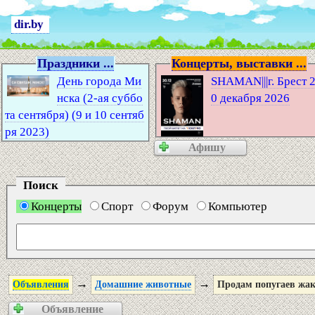
dir.by
Праздники ...
Концерты, выставки ...
День города Ми
SHAMAN|||г. Брест 
нска (2-ая суббо
0 декабря 2026
та сентября) (9 и 10 сентяб
ря 2023)
Афишу
Поиск
Концерты
Спорт
Форум
Компьютер
→
→
Объявления
Домашние животные
Продам попугаев жак
Объявление