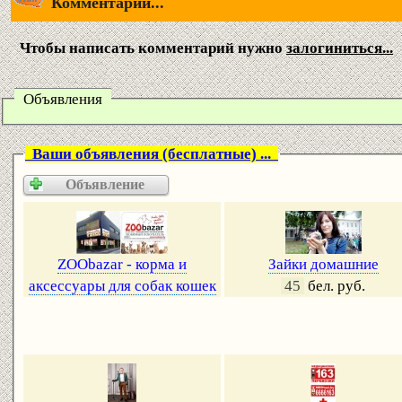
Комментарии...
Чтобы написать комментарий нужно
залогиниться...
Объявления
Ваши объявления (бесплатные) ...
Объявление
ZOObazar - корма и
Зайки домашние
аксессуары для собак кошек
45
бел. руб.