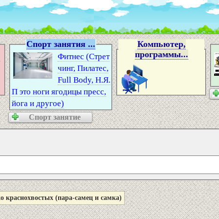
Спорт занятия ...
Компьютер,
программы...
2
Фитнес (Стрет
чинг, Пилатес,
Full Body, Н.Я.
П это ноги ягодицы пресс,
йога и другое)
Спорт занятие
о краснохвостых (пара-самец и самка)