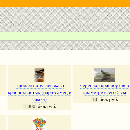
Продам попугаев жако
черепаха красноухая в
краснохвостых (пара-самец и
диаметре всего 5 см
самка)
10
бел. руб.
1 000
бел. руб.