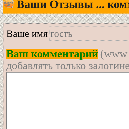
Ваши Отзывы ... комм
Вашe имя
Ваш комментарий
(www 
добавлять только залогин