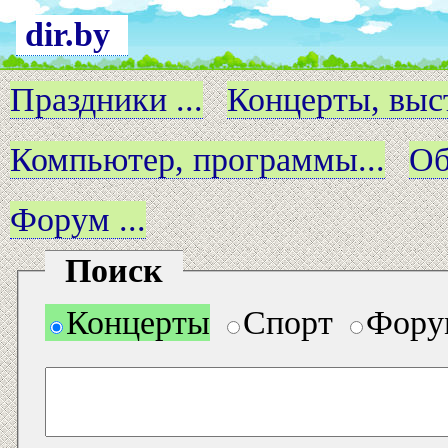
dir.by
Праздники ...
Концерты, выст
Компьютер, программы...
Об
Форум ...
Поиск
Концерты
Спорт
Фору