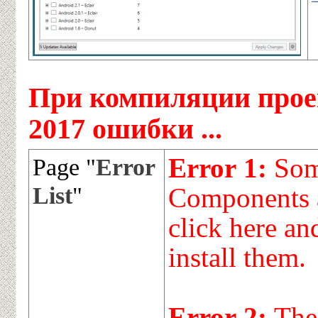
При компиляции проек
2017 ошибки ...
Error 1:
Som
Page "
Error
List
"
Components a
click here an
install them.
Error 2:
The