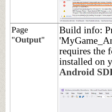
Build info: P
Page
"
Output
"
'MyGame_A
requires the
installed on
Android SDK