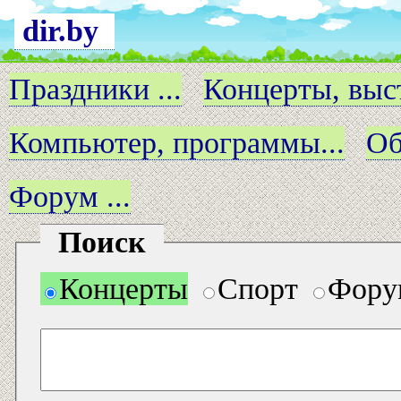
dir.by
Праздники ...
Концерты, выст
Компьютер, программы...
Об
Форум ...
Поиск
Концерты
Спорт
Фору