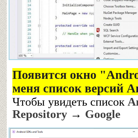
Появится окно "Andro
меня список версий A
Чтобы увидеть список
A
Repository
→
Google