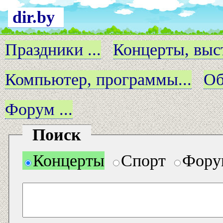
dir.by
Праздники ...
Концерты, выст
Компьютер, программы...
Об
Форум ...
Поиск
Концерты
Спорт
Фору