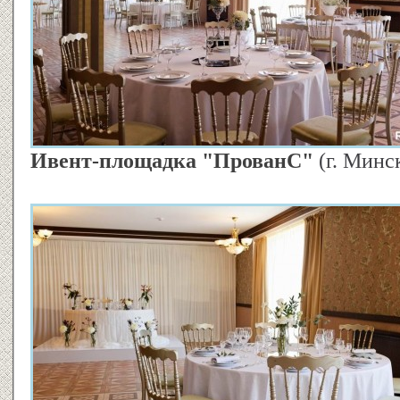
Ивент-площадка "ПрованС"
(г. Минс