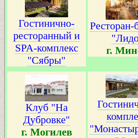
Гостинично-
Ресторан-
ресторанный и
"Лидо
SPA-комплекс
г. Мин
"Сябры"
Гостини
Клуб "На
компле
Дубровке"
"Монастыр
г. Могилев