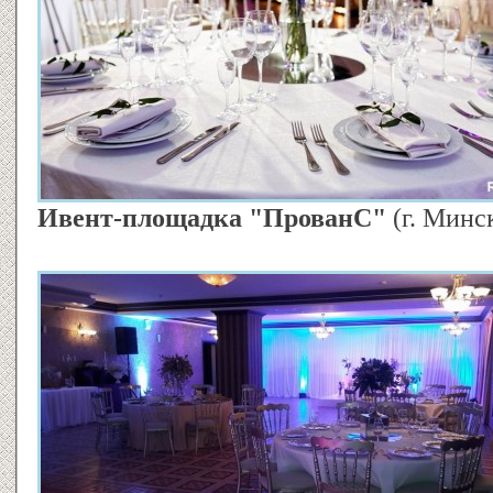
Ивент-площадка "ПрованС"
(г. Минс