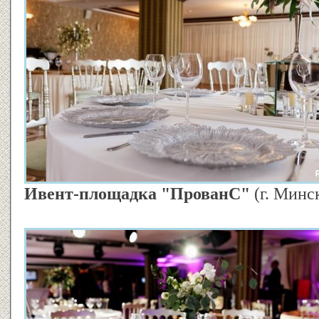
Ивент-площадка "ПрованС"
(г. Минс