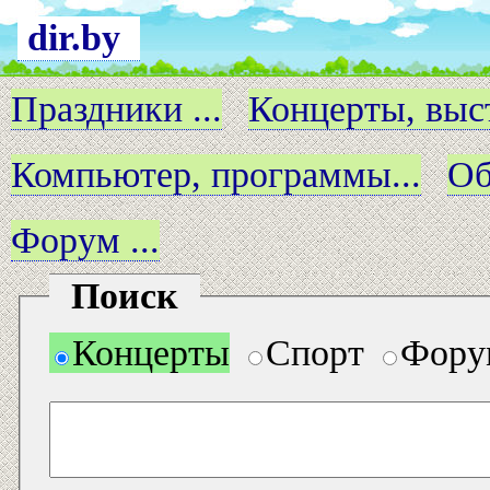
dir.by
Праздники ...
Концерты, выст
Компьютер, программы...
Об
Форум ...
Поиск
Концерты
Спорт
Фору