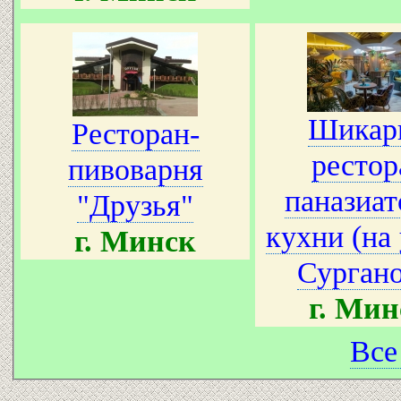
Шикари
Ресторан-
рестор
пивоварня
паназиат
"Друзья"
кухни (на
г. Минск
Сургано
г. Мин
Все