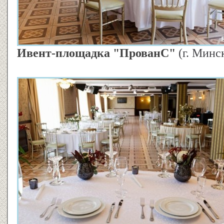
Ивент-площадка "ПрованС"
(г. Минс