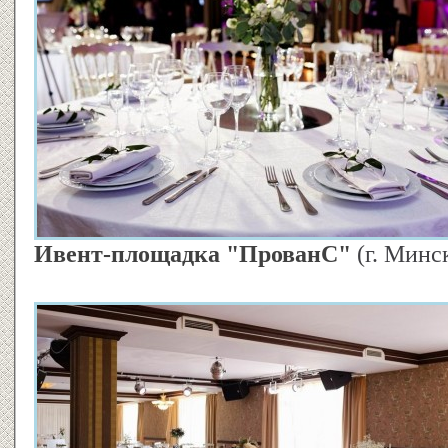
Ивент-площадка "ПрованС"
(г. Минс