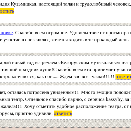
 Лидия Кузьмицкая, настоящий талан и трудолюбивый человек,
тветить
иновке
. Спасибо всем огромное. Удовольствие от просмотра
е участие в спектаклях, хочется ходить в театр каждый день
старый новый год встречаем сБелорусским музыкальным теат
стоящий праздник души!Спасибо всем кто принимает участие
ро кончаются, как сон..... Ждем вас все туляки!!!!!!
ответи
лет, осталась потрясена увиденным!!! Много эмоций положит
ный театр. Отдельное спасибо парню, с сервиса kassyby, за
ожалела!!!! Хочу отметить удобное расположение театра, от 
орусы, приятно удивили.
ответить