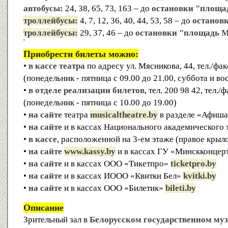
автобусы:
24, 38, 65, 73, 163 – до
остановки "площа
троллейбусы:
4, 7, 12, 36, 40, 44, 53, 58 – до
останов
троллейбусы:
29, 37, 46 – до
остановки "площадь 
Приобрести билеты можно:
•
в кассе театра
по адресу ул. Мясникова, 44, тел./фа
(понедельник - пятница с 09.00 до 21.00, суббота и во
•
в отделе реализации билетов
, тел. 200 98 42, тел.
(понедельник - пятница с 10.00 до 19.00)
•
на сайте
театра
musicaltheatre.by
в разделе «Афиш
•
на сайте
и в кассах Национального академического
•
в кассе
, расположенной на 3-ем этаже (правое крыл
•
на сайте
www.kassy.by
и в кассах ГУ «Минскконцер
•
на сайте
и в кассах ООО «Тикетпро»
ticketpro.by
•
на сайте
и в кассах ИООО «Квитки Бел»
kvitki.by
•
на сайте
и в кассах ООО «Билетик»
bileti.by
Описание
Зрительный зал в
Белорусском государственном му