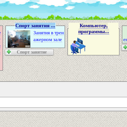
Спорт занятия ...
Компьютер,
программы...
е
Занятия в трен
v
ажерном зале
е
с
Спорт занятие
л