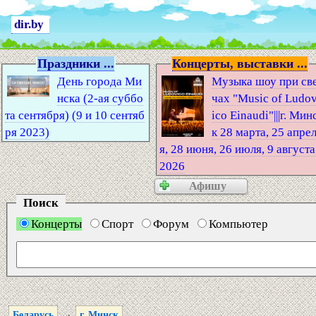
dir.by
Праздники ...
Концерты, выставки ...
День города Ми
Музыка шоу при св
нска (2-ая суббо
чах "Music of Ludo
та сентября) (9 и 10 сентяб
ico Einaudi"|||г. Мин
ря 2023)
к 28 марта, 25 апре
я, 28 июня, 26 июля, 9 августа
2026
Афишу
Поиск
Концерты
Спорт
Форум
Компьютер
→
Беларусь
г. Минск