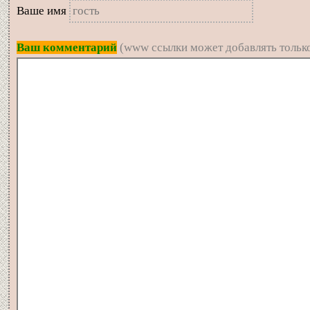
Вашe имя
Ваш комментарий
(www ссылки может добавлять только