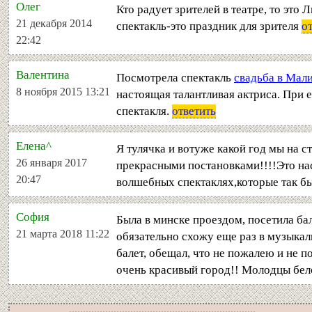
Олег
Кто радует зрителей в театре, то это
21 декабря 2014
спектакль-это праздник для зрителя
о
22:42
Валентина
Посмотрела спектакль
свадьба в Мал
8 ноября 2015 13:21
настоящая талантливая актриса. При е
спектакля.
ответить
Елена^
Я тулячка и вотуже какой год мы на 
26 января 2017
прекрасными постановками!!!!Это на
20:47
волшебных спектаклях,которые так быст
София
Была в минске проездом, посетила ба
21 марта 2018 11:22
обязательно схожу еще раз в музыкаль
балет, обещал, что не пожалею и не п
очень красивый город!! Молодцы бел