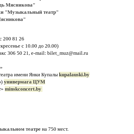
дь Мясникова"
ки "Музыкальный театр"
Мясникова"
кс 200 81 26
скресенье с 10.00 до 20.00)
/факс 306 50 21, e-mail: bilet_muz@mail.ru
а»
 театра имени Янки Купалы
kupalauski.by
о)
универмага ЦУМ
т»
minskconcert.by
зыкальном театре
на 750 мест.