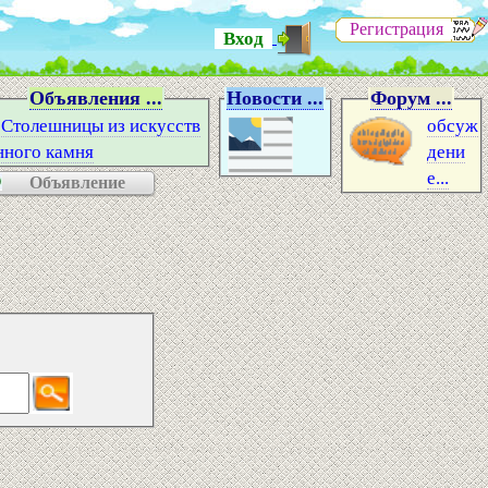
Регистрация
Вход
Объявления ...
Новости ...
Форум ...
Столешницы из искусств
обсуж
нного камня
дени
е...
Объявление