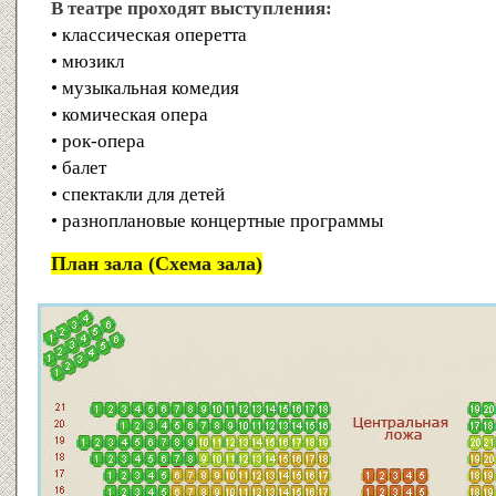
В театре проходят выступления:
• классическая оперетта
• мюзикл
• музыкальная комедия
• комическая опера
• рок-опера
• балет
• спектакли для детей
• разноплановые концертные программы
План зала (Схема зала)