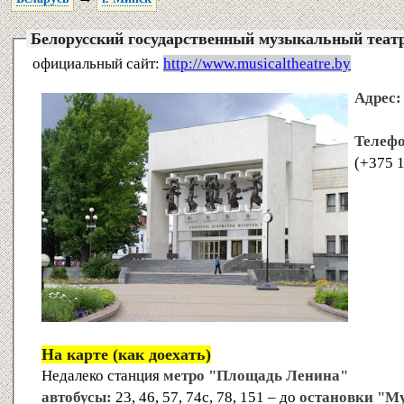
Белорусский государственный музыкальный театр 
официальный сайт:
http://www.musicaltheatre.by
Адрес:
Телеф
(+375 
На карте (как доехать)
Недалеко станция
метро "Площадь Ленина"
автобусы:
23, 46, 57, 74с, 78, 151 – до
остановки "М