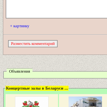
+ картинку
Объявления
Концертные залы в Беларуси ...