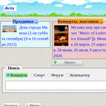
dir.by
Праздники ...
Концерты, выставки ...
День города Ми
Музыка шоу при св
нска (2-ая суббо
чах "Music of Ludo
та сентября) (9 и 10 сентяб
ico Einaudi"|||г. Мин
ря 2023)
к 28 марта, 25 апре
я, 28 июня, 26 июля, 9 августа
2026
Афишу
Поиск
Концерты
Спорт
Форум
Компьютер
→
Беларусь
г. Минск