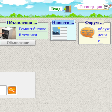
Регистрация
Вход
Объявления ...
Новости ...
Форум ...
Ремонт бытово
обсуж
й техники
дени
е...
Объявление