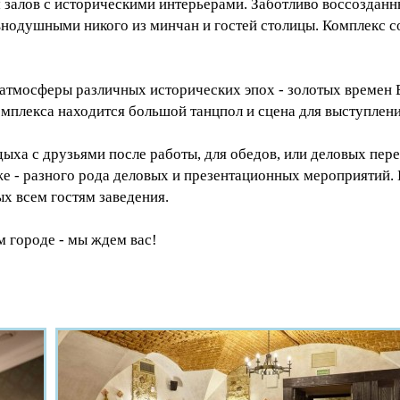
м залов с историческими интерьерами. Заботливо воссоздан
внодушными никого из минчан и гостей столицы. Комплекс со
атмосферы различных исторических эпох - золотых времен 
омплекса находится большой танцпол и сцена для выступлен
дыха с друзьями после работы, для обедов, или деловых пере
же - разного рода деловых и презентационных мероприятий.
х всем гостям заведения.
м городе - мы ждем вас!