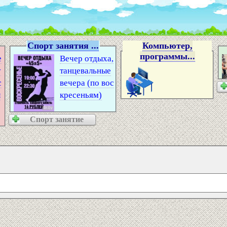
Спорт занятия ...
Компьютер,
программы...
е
Вечер отдыха,
v
танцевальные
с
вечера (по вос
л
кресеньям)
Спорт занятие