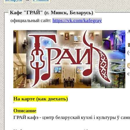
Кафе "ГРАЙ" (г. Минск, Беларусь)
официальный сайт:
https://vk.com/kafegray
А
(
с
На карте (как доехать)
Описание
ГРАЙ кафэ
- цэнтр беларускай кухні і культуры ў са