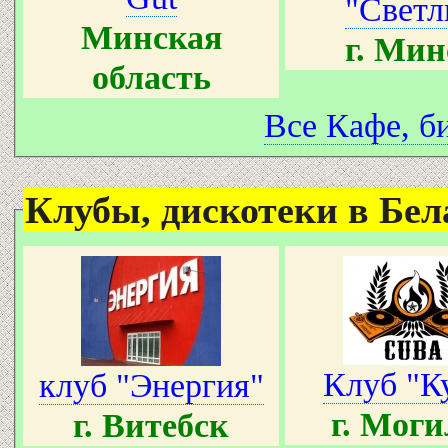
"Светл
Минская
г. Мин
область
Все Кафе, би
Клубы, дискотеки в Бела
Клуб "К
клуб "Энергия"
г. Моги
г. Витебск