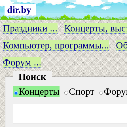
dir.by
Праздники ...
Концерты, выст
Компьютер, программы...
Об
Форум ...
Поиск
Концерты
Спорт
Фору