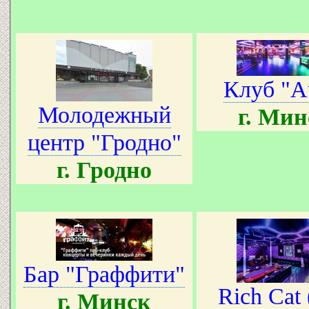
Клуб "A
Молодежный
г. Мин
центр "Гродно"
г. Гродно
Бар "Граффити"
Rich Cat
г. Минск