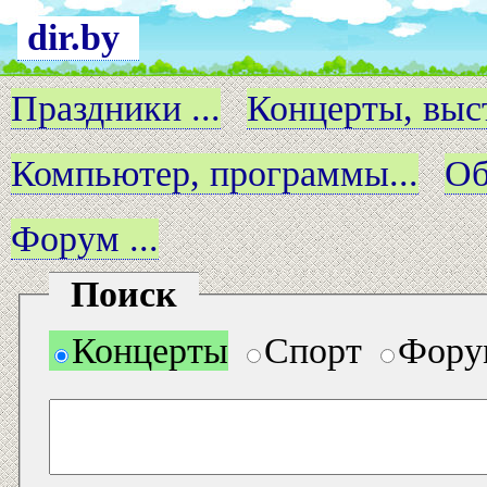
dir.by
Праздники ...
Концерты, выст
Компьютер, программы...
Об
Форум ...
Поиск
Концерты
Спорт
Фору