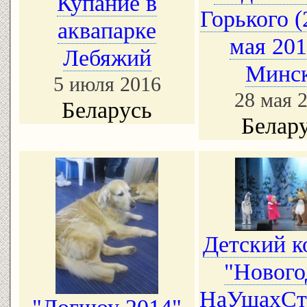
Купание в
Горького (
аквапарке
мая 201
Лебяжий
Минск
5 июля 2016
28 мая 
Беларусь
Белар
Детский к
"Нового
НаУшахСт