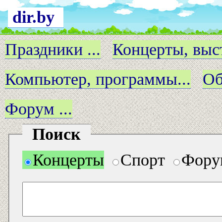
dir.by
Праздники ...
Концерты, выст
Компьютер, программы...
Об
Форум ...
Поиск
Концерты
Спорт
Фору