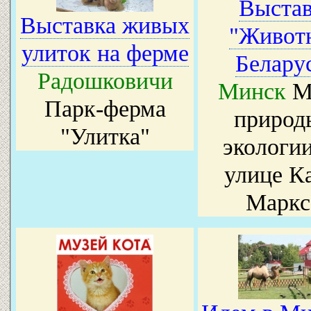
Выстав
Выставка живых
"Живот
улиток на ферме
Белару
Радошковичи
Минск
М
Парк-ферма
природ
"Улитка"
экологии
улице К
Маркс