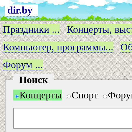
dir.by
Праздники ...
Концерты, выст
Компьютер, программы...
Об
Форум ...
Поиск
Концерты
Спорт
Фору