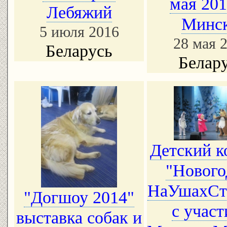
мая 201
Лебяжий
Минск
5 июля 2016
28 мая 
Беларусь
Белар
Детский к
"Нового
НаУшахСт
"Догшоу 2014"
с учас
выставка собак и