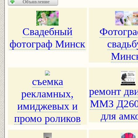
Объявление
Свадебный
Фотогра
фотограф Минск
свадьб
Минс
съемка
ремонт дви
рекламных,
ММЗ Д260
имиджевых и
для амк
промо роликов