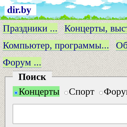
dir.by
Праздники ...
Концерты, выст
Компьютер, программы...
Об
Форум ...
Поиск
Концерты
Спорт
Фору