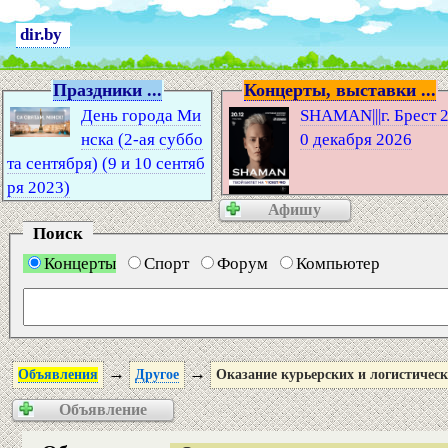
dir.by
Праздники ...
Концерты, выставки ...
День города Ми
SHAMAN|||г. Брест 
нска (2-ая суббо
0 декабря 2026
та сентября) (9 и 10 сентяб
ря 2023)
Афишу
Поиск
Концерты
Спорт
Форум
Компьютер
→
→
Объявления
Другое
Оказание курьерских и логистическ
Объявление