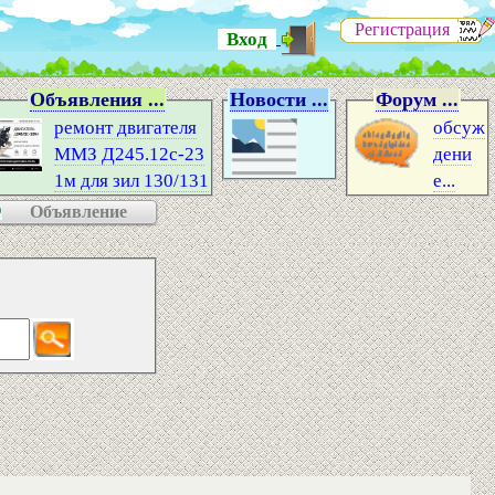
Регистрация
Вход
Объявления ...
Новости ...
Форум ...
ремонт двигателя
обсуж
ММЗ Д245.12с-23
дени
1м для зил 130/131
е...
Объявление