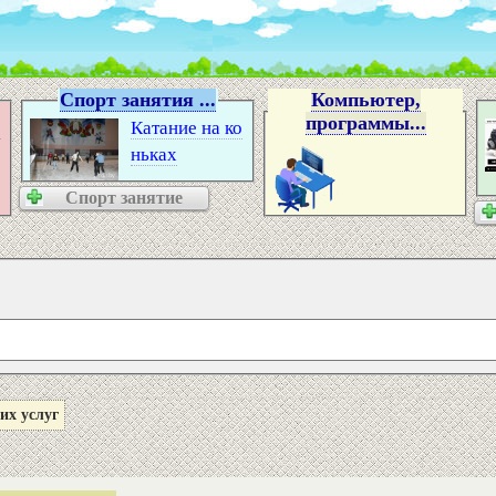
Спорт занятия ...
Компьютер,
программы...
2
Катание на ко
ньках
Спорт занятие
их услуг