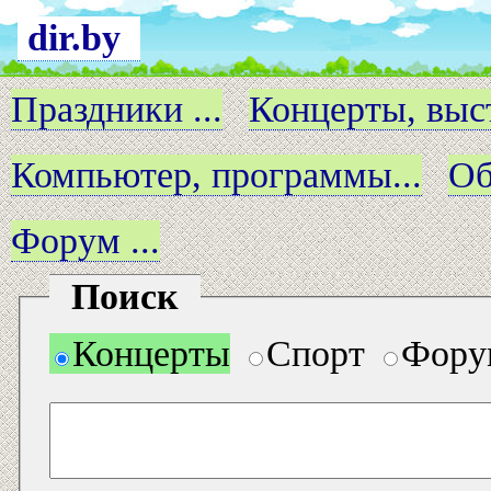
dir.by
Праздники ...
Концерты, выст
Компьютер, программы...
Об
Форум ...
Поиск
Концерты
Спорт
Фору