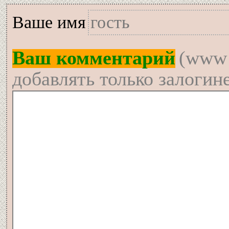
Вашe имя
Ваш комментарий
(www 
добавлять только залогин