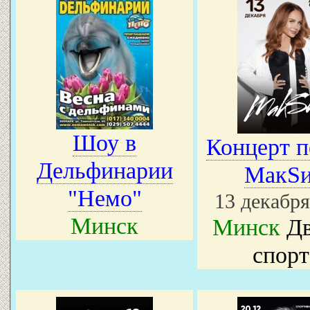
Шоу в
Концерт п
Дельфинарии
МакS
"Немо"
13 декабря
Минск
Минск
Дв
спорт