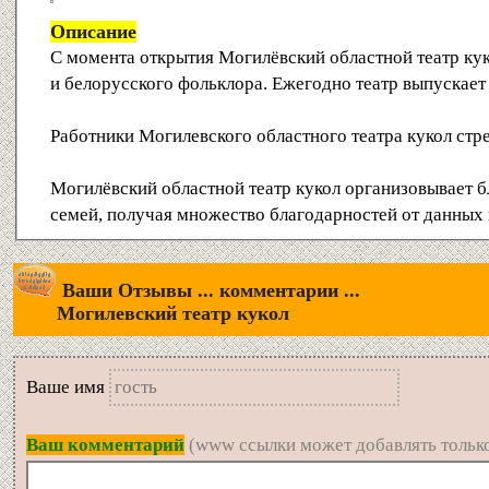
Описание
С момента открытия Могилёвский областной театр ку
и белорусского фольклора. Ежегодно театр выпускает
Работники Могилевского областного театра кукол стре
Могилёвский областной театр кукол организовывает б
семей, получая множество благодарностей от данных 
Ваши Отзывы ... комментарии ...
Могилевский театр кукол
Вашe имя
Ваш комментарий
(www ссылки может добавлять только