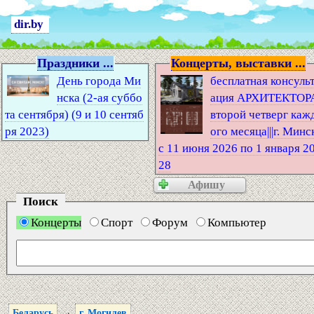
dir.by
Праздники ...
Концерты, выставки ...
День города Ми
бесплатная консуль
нска (2-ая суббо
ация АРХИТЕКТОР
та сентября) (9 и 10 сентяб
второй четверг каж
ря 2023)
ого месяца|||г. Минс
с 11 июня 2026 по 1 января 2
28
Афишу
Поиск
Концерты
Спорт
Форум
Компьютер
→
Беларусь
г. Могилев