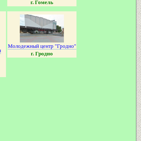
г. Гомель
Молодежный центр "Гродно"
л
г. Гродно