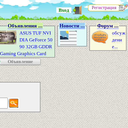
Регистрация
Вход
Объявления ...
Новости ...
Форум ...
ASUS TUF NVI
обсуж
DIA GeForce 50
дени
90 32GB GDDR
е...
 Gaming Graphics Card
Объявление