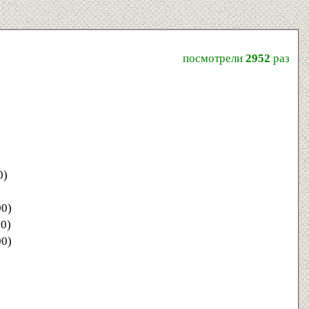
посмотрели
2952
раз
0)
00)
00)
00)