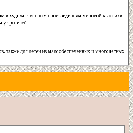
сам и художественным произведениям мировой классики
м у зрителей.
ов, также для детей из малообеспеченных и многодетных