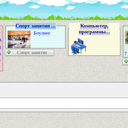
Спорт занятия ...
Компьютер,
программы...
т
Боулинг
А
д
Спорт занятие
к
7
0