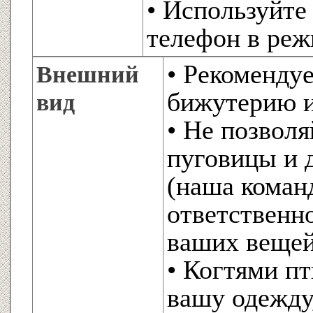
• Используйте
телефон в ре
• Рекоменду
Внешний
бижутерию 
вид
• Не позвол
пуговицы и 
(наша команд
ответственн
ваших вещей
• Когтями п
вашу одежду