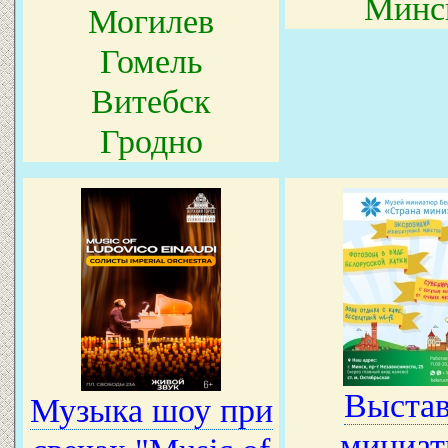
Минс
Могилев
Гомель
Витебск
Гродно
Выстав
Музыка шоу при
миниа