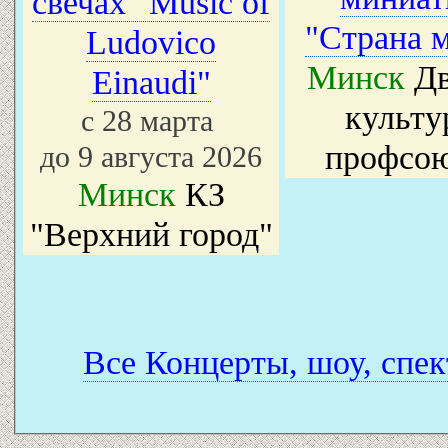
свечах "Music of
"Страна 
Ludovico
Минск
Дв
Einaudi"
культу
с 28 марта
профсо
до 9 августа 2026
Минск
КЗ
"Верхний город"
Все Концерты, шоу, спек