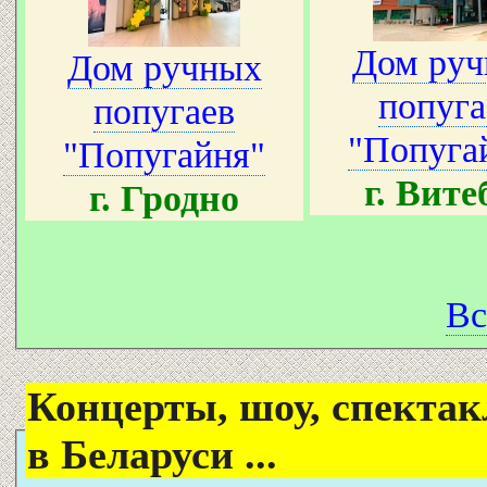
Дом ру
Дом ручных
попуга
попугаев
"Попуга
"Попугайня"
г. Вите
г. Гродно
Вс
Концерты, шоу, спектак
в Беларуси ...