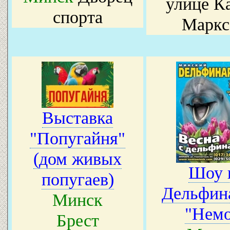
улице К
спорта
Маркс
Выставка
"Попугайня"
(дом живых
Шоу 
попугаев)
Дельфин
Минск
"Нем
Брест