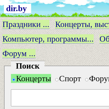
dir.by
Праздники ...
Концерты, выст
Компьютер, программы...
Об
Форум ...
Поиск
Концерты
Спорт
Фору