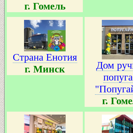
г. Гомель
Страна Енотия
Дом ру
г. Минск
попуга
"Попуга
г. Гом