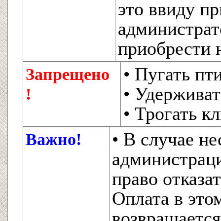
это ввиду п
администрат
приобрести 
• Пугать пт
Запрещено
• Удержива
!
• Трогать к
• В случае н
Важно!
администраци
право отказа
Оплата в это
возвращаетс