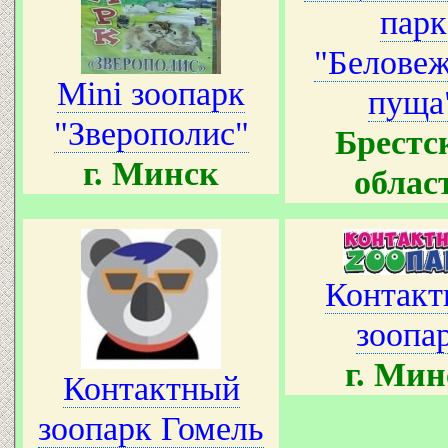
парк
"Беловеж
Mini зоопарк
пуща
"Зверополис"
Брестс
г. Минск
облас
Контак
зоопа
г. Мин
Контактный
зоопарк Гомель