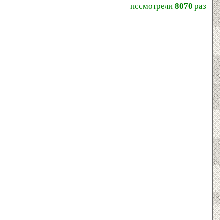
посмотрели
8070
раз