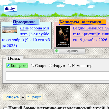
dir.by
Праздники ...
Концерты, выставки ...
День города Ми
Вадим Самойлов "
нска (2-ая суббо
гата Кристи"|||г. Ми
та сентября) (9 и 10 сентяб
ск 19 декабря 2026
ря 2023)
Афишу
Поиск
Концерты
Спорт
Форум
Компьютер
→
Беларусь
г. Гродно
Новый Замок (историко-археологический музей) (г