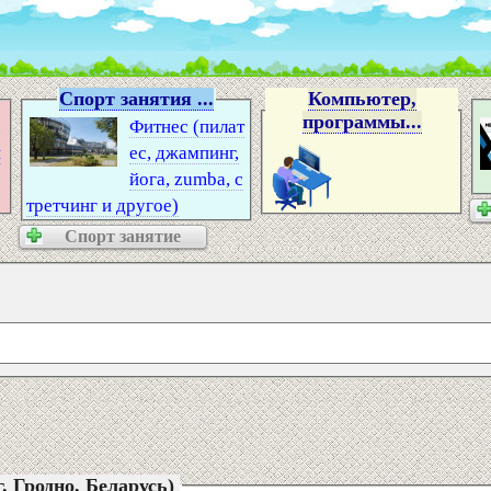
Спорт занятия ...
Компьютер,
программы...
А
Фитнес (пилат
н
ес, джампинг,
йога, zumba, с
третчинг и другое)
Спорт занятие
. Гродно, Беларусь)