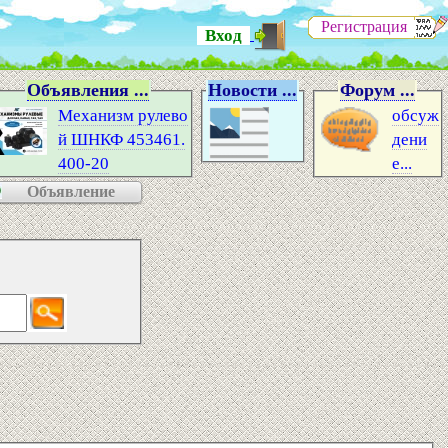
Регистрация
Вход
Объявления ...
Новости ...
Форум ...
Механизм рулево
обсуж
й ШНКФ 453461.
дени
400-20
е...
Объявление